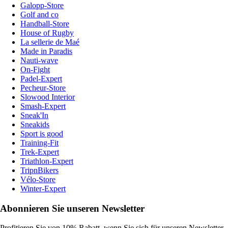
Galopp-Store
Golf and co
Handball-Store
House of Rugby
La sellerie de Maé
Made in Paradis
Nauti-wave
On-Fight
Padel-Expert
Pecheur-Store
Slowood Interior
Smash-Expert
Sneak'In
Sneakids
Sport is good
Training-Fit
Trek-Expert
Triathlon-Expert
TripnBikers
Vélo-Store
Winter-Expert
Abonnieren Sie unseren Newsletter
Profitieren Sie von 10% Rabatt, wenn Sie sich für unseren Newsletter