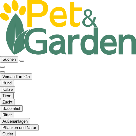
Suchen
Versandt in 24h
Hund
Katze
Tiere
Zucht
Bauernhof
Ritter
Außenanlagen
Pflanzen und Natur
Outlet