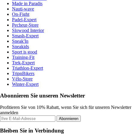
Made in Paradis
Nauti-wave
On-Fight
Padel-Expert
Pecheur-Store
Slowood Interior
Smash-Expert
Sneak'In
Sneakids
Sport is good
Training-Fit
Trek-Expert
Triathlon-Expert
TripnBikers
Vélo-Store
Winter-Expert
Abonnieren Sie unseren Newsletter
Profitieren Sie von 10% Rabatt, wenn Sie sich für unseren Newsletter
anmelden
Abonnieren
Bleiben Sie in Verbindung