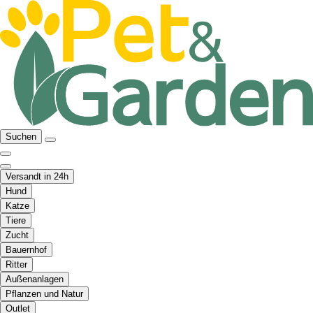
Suchen
Versandt in 24h
Hund
Katze
Tiere
Zucht
Bauernhof
Ritter
Außenanlagen
Pflanzen und Natur
Outlet