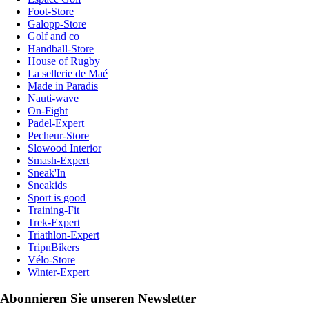
Foot-Store
Galopp-Store
Golf and co
Handball-Store
House of Rugby
La sellerie de Maé
Made in Paradis
Nauti-wave
On-Fight
Padel-Expert
Pecheur-Store
Slowood Interior
Smash-Expert
Sneak'In
Sneakids
Sport is good
Training-Fit
Trek-Expert
Triathlon-Expert
TripnBikers
Vélo-Store
Winter-Expert
Abonnieren Sie unseren Newsletter