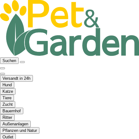
Suchen
Versandt in 24h
Hund
Katze
Tiere
Zucht
Bauernhof
Ritter
Außenanlagen
Pflanzen und Natur
Outlet