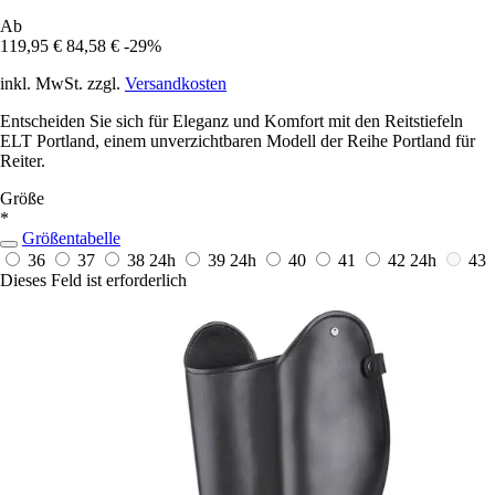
Ab
119,95 €
84,58 €
-29%
inkl. MwSt. zzgl.
Versandkosten
Entscheiden Sie sich für Eleganz und Komfort mit den Reitstiefeln
ELT Portland, einem unverzichtbaren Modell der Reihe Portland für
Reiter.
Größe
*
Größentabelle
36
37
38
24h
39
24h
40
41
42
24h
43
Dieses Feld ist erforderlich