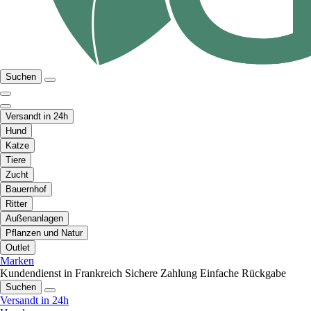
Suchen
Versandt in 24h
Hund
Katze
Tiere
Zucht
Bauernhof
Ritter
Außenanlagen
Pflanzen und Natur
Outlet
Marken
Kundendienst in Frankreich
Sichere Zahlung
Einfache Rückgabe
Suchen
Versandt in 24h