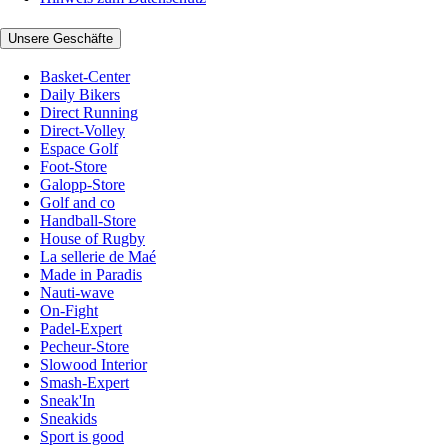
Unsere Geschäfte
Basket-Center
Daily Bikers
Direct Running
Direct-Volley
Espace Golf
Foot-Store
Galopp-Store
Golf and co
Handball-Store
House of Rugby
La sellerie de Maé
Made in Paradis
Nauti-wave
On-Fight
Padel-Expert
Pecheur-Store
Slowood Interior
Smash-Expert
Sneak'In
Sneakids
Sport is good