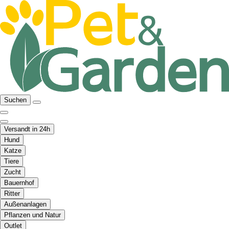
Suchen
Versandt in 24h
Hund
Katze
Tiere
Zucht
Bauernhof
Ritter
Außenanlagen
Pflanzen und Natur
Outlet