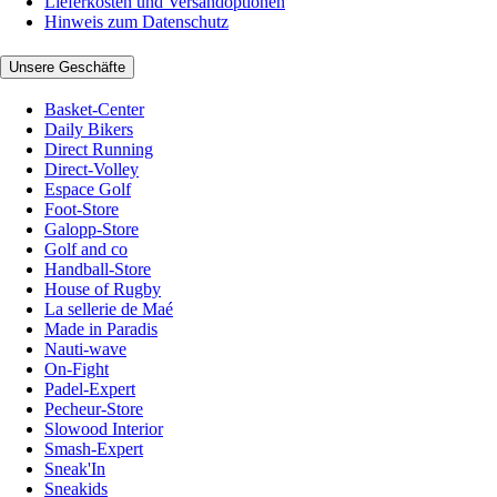
Lieferkosten und Versandoptionen
Hinweis zum Datenschutz
Unsere Geschäfte
Basket-Center
Daily Bikers
Direct Running
Direct-Volley
Espace Golf
Foot-Store
Galopp-Store
Golf and co
Handball-Store
House of Rugby
La sellerie de Maé
Made in Paradis
Nauti-wave
On-Fight
Padel-Expert
Pecheur-Store
Slowood Interior
Smash-Expert
Sneak'In
Sneakids