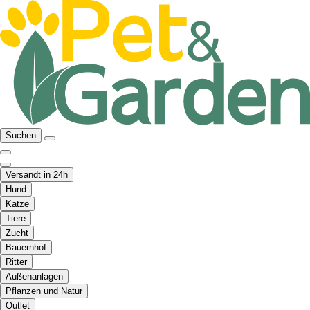
Suchen
Versandt in 24h
Hund
Katze
Tiere
Zucht
Bauernhof
Ritter
Außenanlagen
Pflanzen und Natur
Outlet