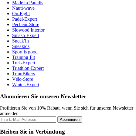
Made in Paradis
Nauti-wave
On-Fight
Padel-Expert
Pecheur-Store
Slowood Interior
Smash-Expert
Sneak'In
Sneakids
Sport is good
Training-Fit
Trek-Expert
Triathlon-Expert
TripnBikers
Vélo-Store
Winter-Expert
Abonnieren Sie unseren Newsletter
Profitieren Sie von 10% Rabatt, wenn Sie sich für unseren Newsletter
anmelden
Abonnieren
Bleiben Sie in Verbindung