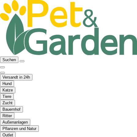
Suchen
Versandt in 24h
Hund
Katze
Tiere
Zucht
Bauernhof
Ritter
Außenanlagen
Pflanzen und Natur
Outlet