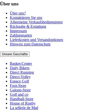
Über uns
Über uns?
Kontaktieren Sie uns
Allgemeine Verkaufsbedingungen
Rückgabe & Erstattung
Impressum
Zahlungsarten
Lieferkosten und Versandoptionen
Hinweis zum Datenschutz
Unsere Geschäfte
Basket-Center
Daily Bikers
Direct Running
Direct-Volley
Espace Golf
Foot-Store
Galopp-Store
Golf and co
Handball-Store
House of Rugby
La sellerie de Maé