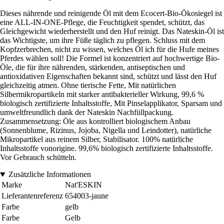
Dieses nährende und reinigende Öl mit dem Ecocert-Bio-Ökosiegel ist
eine ALL-IN-ONE-Pflege, die Feuchtigkeit spendet, schützt, das
Gleichgewicht wiederherstellt und den Huf reinigt. Das Nateskin-Öl ist
das Wichtigste, um ihre Füße täglich zu pflegen. Schluss mit dem
Kopfzerbrechen, nicht zu wissen, welches Öl ich für die Hufe meines
Pferdes wählen soll! Die Formel ist konzentriert auf hochwertige Bio-
Öle, die für ihre nährenden, stärkenden, antiseptischen und
antioxidativen Eigenschaften bekannt sind, schützt und lässt den Huf
gleichzeitig atmen. Ohne tierische Fette, Mit natürlichen
Silbermikropartikeln mit starker antibakterieller Wirkung, 99,6 %
biologisch zertifizierte Inhaltsstoffe, Mit Pinselapplikator, Sparsam und
umweltfreundlich dank der Nateskin Nachfüllpackung.
Zusammensetzung: Öle aus kontrolliert biologischem Anbau
(Sonnenblume, Rizinus, Jojoba, Nigella und Leindotter), natürliche
Mikropartikel aus reinem Silber, Stabilisator. 100% natürliche
Inhaltsstoffe vonorigine. 99,6% biologisch zertifizierte Inhaltsstoffe.
Vor Gebrauch schütteln.
Zusätzliche Informationen
Marke
Nat'ESKIN
Lieferantenreferenz
654003-jaune
Farbe
gelb
Farbe
Gelb