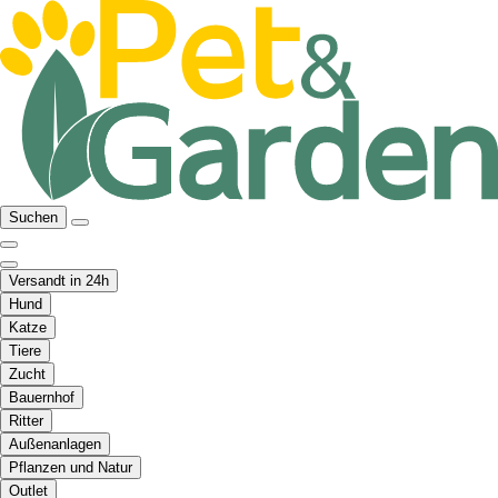
Suchen
Versandt in 24h
Hund
Katze
Tiere
Zucht
Bauernhof
Ritter
Außenanlagen
Pflanzen und Natur
Outlet