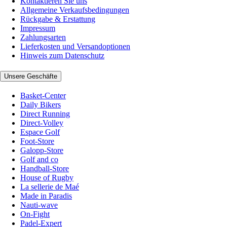
Kontaktieren Sie uns
Allgemeine Verkaufsbedingungen
Rückgabe & Erstattung
Impressum
Zahlungsarten
Lieferkosten und Versandoptionen
Hinweis zum Datenschutz
Unsere Geschäfte
Basket-Center
Daily Bikers
Direct Running
Direct-Volley
Espace Golf
Foot-Store
Galopp-Store
Golf and co
Handball-Store
House of Rugby
La sellerie de Maé
Made in Paradis
Nauti-wave
On-Fight
Padel-Expert