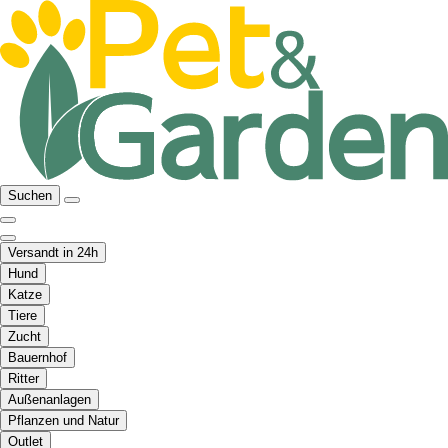
Suchen
Versandt in 24h
Hund
Katze
Tiere
Zucht
Bauernhof
Ritter
Außenanlagen
Pflanzen und Natur
Outlet