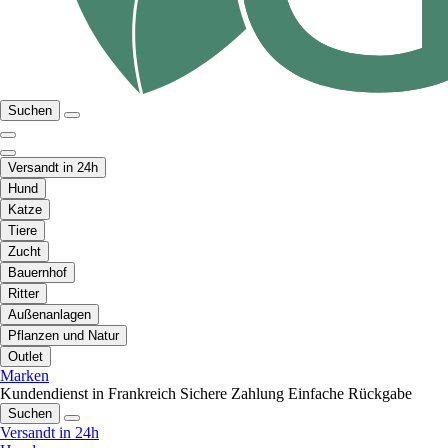
Suchen
Versandt in 24h
Hund
Katze
Tiere
Zucht
Bauernhof
Ritter
Außenanlagen
Pflanzen und Natur
Outlet
Marken
Kundendienst in Frankreich
Sichere Zahlung
Einfache Rückgabe
Suchen
Versandt in 24h