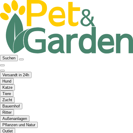
Suchen
Versandt in 24h
Hund
Katze
Tiere
Zucht
Bauernhof
Ritter
Außenanlagen
Pflanzen und Natur
Outlet