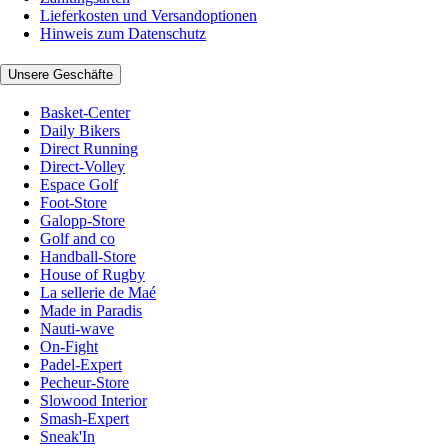
Lieferkosten und Versandoptionen
Hinweis zum Datenschutz
Unsere Geschäfte
Basket-Center
Daily Bikers
Direct Running
Direct-Volley
Espace Golf
Foot-Store
Galopp-Store
Golf and co
Handball-Store
House of Rugby
La sellerie de Maé
Made in Paradis
Nauti-wave
On-Fight
Padel-Expert
Pecheur-Store
Slowood Interior
Smash-Expert
Sneak'In