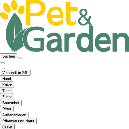
Suchen
Versandt in 24h
Hund
Katze
Tiere
Zucht
Bauernhof
Ritter
Außenanlagen
Pflanzen und Natur
Outlet