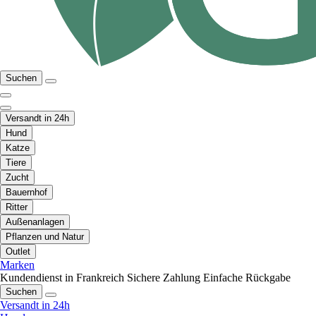
Suchen
Versandt in 24h
Hund
Katze
Tiere
Zucht
Bauernhof
Ritter
Außenanlagen
Pflanzen und Natur
Outlet
Marken
Kundendienst in Frankreich
Sichere Zahlung
Einfache Rückgabe
Suchen
Versandt in 24h