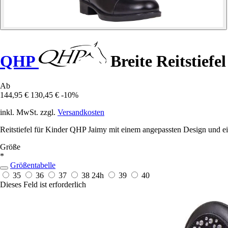
QHP
Breite Reitstiefe
Ab
144,95 €
130,45 €
-10%
inkl. MwSt. zzgl.
Versandkosten
Reitstiefel für Kinder QHP Jaimy mit einem angepassten Design und eine
Größe
*
Größentabelle
35
36
37
38
24h
39
40
Dieses Feld ist erforderlich