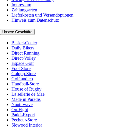
Impressum
Zahlungsarten
Lieferkosten und Versandoptionen
Hinweis zum Datenschutz
Unsere Geschäfte
Basket-Center
Daily Bikers
Direct Running
Direct-Volley
Espace Golf
Foot-Store
Galopp-Store
Golf and co
Handball-Store
House of Rugby
La sellerie de Maé
Made in Paradis
Nauti-wave
On-Fight
Padel-Expert
Pecheur-Store
Slowood Interior