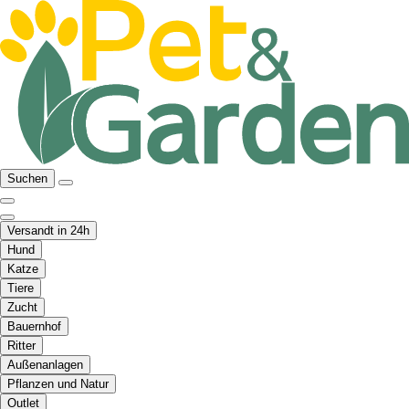
Suchen
Versandt in 24h
Hund
Katze
Tiere
Zucht
Bauernhof
Ritter
Außenanlagen
Pflanzen und Natur
Outlet