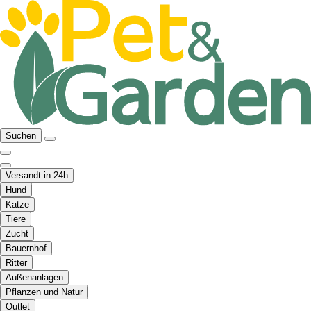
Suchen
Versandt in 24h
Hund
Katze
Tiere
Zucht
Bauernhof
Ritter
Außenanlagen
Pflanzen und Natur
Outlet