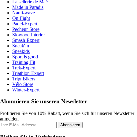
La sellerie de Maé
Made in Paradis
Nauti-wave
On-Fight
Padel-Expert
Pecheur-Store
Slowood Interior
Smash-Expert
Sneak'In
Sneakids
Sport is good
Training-Fit
Trek-Expert
Triathlon-Expert
TripnBikers
Vélo-Store
Winter-Expert
Abonnieren Sie unseren Newsletter
Profitieren Sie von 10% Rabatt, wenn Sie sich für unseren Newsletter
anmelden
Abonnieren