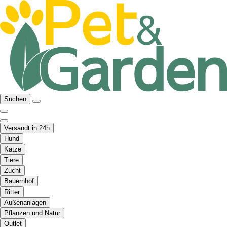
Suchen
Versandt in 24h
Hund
Katze
Tiere
Zucht
Bauernhof
Ritter
Außenanlagen
Pflanzen und Natur
Outlet