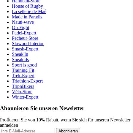
Handball-Store
House of Rugby
La sellerie de Maé
Made in Paradis
Nauti-wave
On-Fight
Padel-Expert
Pecheur-Store
Slowood Interior
Smash-Expert
Sneak'In
Sneakids
Sport is good
Training-Fit
Trek-Expert
Triathlon-Expert
TripnBikers
Vélo-Store
Winter-Expert
Abonnieren Sie unseren Newsletter
Profitieren Sie von 10% Rabatt, wenn Sie sich für unseren Newsletter
anmelden
Abonnieren