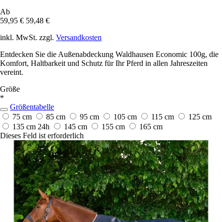
Ab
59,95 €
59,48 €
inkl. MwSt. zzgl.
Versandkosten
Entdecken Sie die Außenabdeckung Waldhausen Economic 100g, die
Komfort, Haltbarkeit und Schutz für Ihr Pferd in allen Jahreszeiten
vereint.
Größe
*
Größentabelle
75 cm
85 cm
95 cm
105 cm
115 cm
125 cm
135 cm
24h
145 cm
155 cm
165 cm
Dieses Feld ist erforderlich