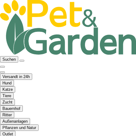
Suchen
Versandt in 24h
Hund
Katze
Tiere
Zucht
Bauernhof
Ritter
Außenanlagen
Pflanzen und Natur
Outlet