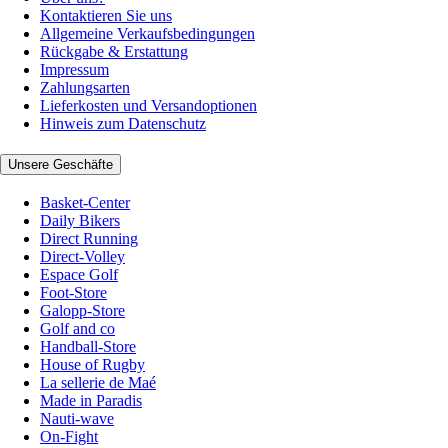
Kontaktieren Sie uns
Allgemeine Verkaufsbedingungen
Rückgabe & Erstattung
Impressum
Zahlungsarten
Lieferkosten und Versandoptionen
Hinweis zum Datenschutz
Unsere Geschäfte
Basket-Center
Daily Bikers
Direct Running
Direct-Volley
Espace Golf
Foot-Store
Galopp-Store
Golf and co
Handball-Store
House of Rugby
La sellerie de Maé
Made in Paradis
Nauti-wave
On-Fight