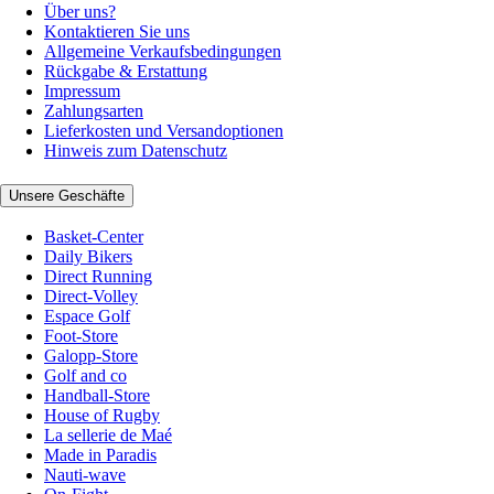
Über uns?
Kontaktieren Sie uns
Allgemeine Verkaufsbedingungen
Rückgabe & Erstattung
Impressum
Zahlungsarten
Lieferkosten und Versandoptionen
Hinweis zum Datenschutz
Unsere Geschäfte
Basket-Center
Daily Bikers
Direct Running
Direct-Volley
Espace Golf
Foot-Store
Galopp-Store
Golf and co
Handball-Store
House of Rugby
La sellerie de Maé
Made in Paradis
Nauti-wave