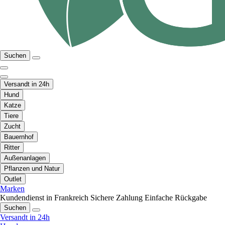
Suchen
Versandt in 24h
Hund
Katze
Tiere
Zucht
Bauernhof
Ritter
Außenanlagen
Pflanzen und Natur
Outlet
Marken
Kundendienst in Frankreich
Sichere Zahlung
Einfache Rückgabe
Suchen
Versandt in 24h