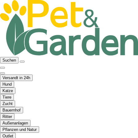
Suchen
Versandt in 24h
Hund
Katze
Tiere
Zucht
Bauernhof
Ritter
Außenanlagen
Pflanzen und Natur
Outlet