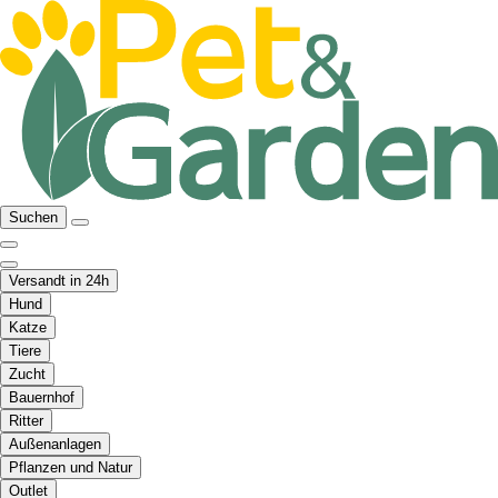
Suchen
Versandt in 24h
Hund
Katze
Tiere
Zucht
Bauernhof
Ritter
Außenanlagen
Pflanzen und Natur
Outlet