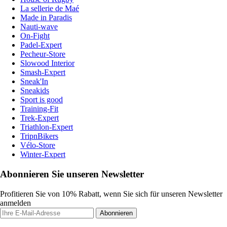
La sellerie de Maé
Made in Paradis
Nauti-wave
On-Fight
Padel-Expert
Pecheur-Store
Slowood Interior
Smash-Expert
Sneak'In
Sneakids
Sport is good
Training-Fit
Trek-Expert
Triathlon-Expert
TripnBikers
Vélo-Store
Winter-Expert
Abonnieren Sie unseren Newsletter
Profitieren Sie von 10% Rabatt, wenn Sie sich für unseren Newsletter
anmelden
Abonnieren