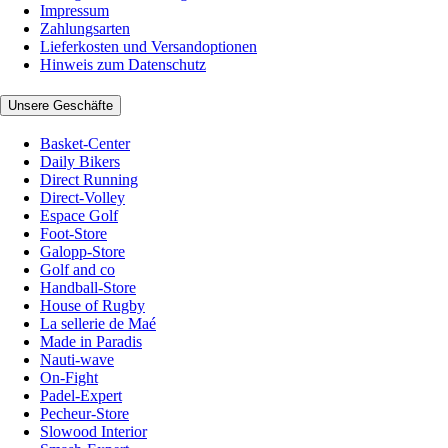
Impressum
Zahlungsarten
Lieferkosten und Versandoptionen
Hinweis zum Datenschutz
Unsere Geschäfte
Basket-Center
Daily Bikers
Direct Running
Direct-Volley
Espace Golf
Foot-Store
Galopp-Store
Golf and co
Handball-Store
House of Rugby
La sellerie de Maé
Made in Paradis
Nauti-wave
On-Fight
Padel-Expert
Pecheur-Store
Slowood Interior