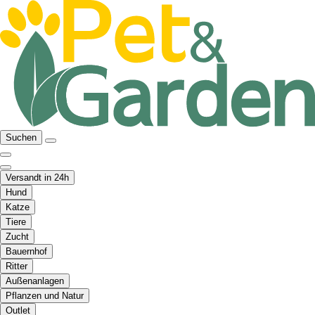
Suchen
Versandt in 24h
Hund
Katze
Tiere
Zucht
Bauernhof
Ritter
Außenanlagen
Pflanzen und Natur
Outlet