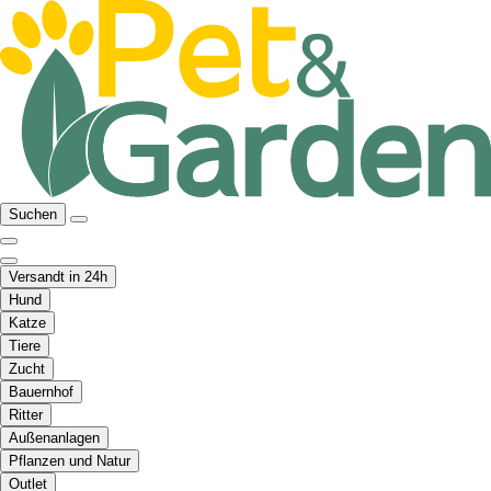
Suchen
Versandt in 24h
Hund
Katze
Tiere
Zucht
Bauernhof
Ritter
Außenanlagen
Pflanzen und Natur
Outlet