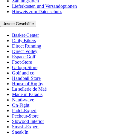
Zahlungsarten
Lieferkosten und Versandoptionen
Hinweis zum Datenschutz
Unsere Geschäfte
Basket-Center
Daily Bikers
Direct Running
Direct-Volley
Espace Golf
Foot-Store
Galopp-Store
Golf and co
Handball-Store
House of Rugby
La sellerie de Maé
Made in Paradis
Nauti-wave
On-Fight
Padel-Expert
Pecheur-Store
Slowood Interior
Smash-Expert
Sneak'In