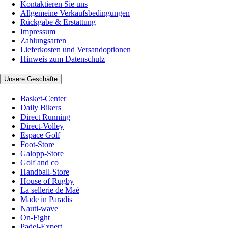
Kontaktieren Sie uns
Allgemeine Verkaufsbedingungen
Rückgabe & Erstattung
Impressum
Zahlungsarten
Lieferkosten und Versandoptionen
Hinweis zum Datenschutz
Unsere Geschäfte
Basket-Center
Daily Bikers
Direct Running
Direct-Volley
Espace Golf
Foot-Store
Galopp-Store
Golf and co
Handball-Store
House of Rugby
La sellerie de Maé
Made in Paradis
Nauti-wave
On-Fight
Padel-Expert