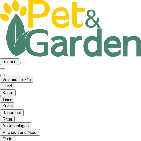
Suchen
Versandt in 24h
Hund
Katze
Tiere
Zucht
Bauernhof
Ritter
Außenanlagen
Pflanzen und Natur
Outlet