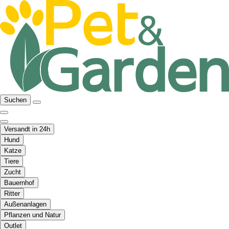
Suchen
Versandt in 24h
Hund
Katze
Tiere
Zucht
Bauernhof
Ritter
Außenanlagen
Pflanzen und Natur
Outlet