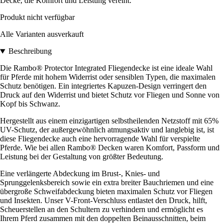
Decke, die Komfort und Leistung vereint.
Produkt nicht verfügbar
Alle Varianten ausverkauft
Beschreibung
Die Rambo® Protector Integrated Fliegendecke ist eine ideale Wahl
für Pferde mit hohem Widerrist oder sensiblen Typen, die maximalen
Schutz benötigen. Ein integriertes Kapuzen-Design verringert den
Druck auf den Widerrist und bietet Schutz vor Fliegen und Sonne von
Kopf bis Schwanz.
Hergestellt aus einem einzigartigen selbstheilenden Netzstoff mit 65%
UV-Schutz, der außergewöhnlich atmungsaktiv und langlebig ist, ist
diese Fliegendecke auch eine hervorragende Wahl für verspielte
Pferde. Wie bei allen Rambo® Decken waren Komfort, Passform und
Leistung bei der Gestaltung von größter Bedeutung.
Eine verlängerte Abdeckung im Brust-, Knies- und
Sprunggelenksbereich sowie ein extra breiter Bauchriemen und eine
übergroße Schweifabdeckung bieten maximalen Schutz vor Fliegen
und Insekten. Unser V-Front-Verschluss entlastet den Druck, hilft,
Scheuerstellen an den Schultern zu verhindern und ermöglicht es
Ihrem Pferd zusammen mit den doppelten Beinausschnitten, beim