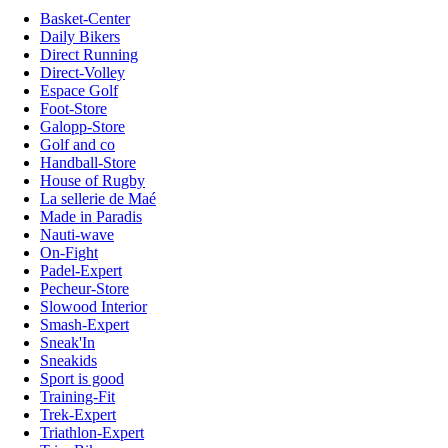
Basket-Center
Daily Bikers
Direct Running
Direct-Volley
Espace Golf
Foot-Store
Galopp-Store
Golf and co
Handball-Store
House of Rugby
La sellerie de Maé
Made in Paradis
Nauti-wave
On-Fight
Padel-Expert
Pecheur-Store
Slowood Interior
Smash-Expert
Sneak'In
Sneakids
Sport is good
Training-Fit
Trek-Expert
Triathlon-Expert