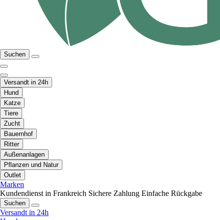
Suchen
Versandt in 24h
Hund
Katze
Tiere
Zucht
Bauernhof
Ritter
Außenanlagen
Pflanzen und Natur
Outlet
Marken
Kundendienst in Frankreich
Sichere Zahlung
Einfache Rückgabe
Suchen
Versandt in 24h