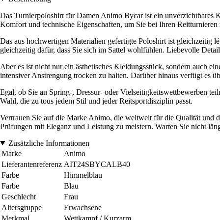
Das Turnierpoloshirt für Damen Animo Bycar ist ein unverzichtbares K
Komfort und technische Eigenschaften, um Sie bei Ihren Reitturnieren 
Das aus hochwertigen Materialien gefertigte Poloshirt ist gleichzeitig
gleichzeitig dafür, dass Sie sich im Sattel wohlfühlen. Liebevolle Det
Aber es ist nicht nur ein ästhetisches Kleidungsstück, sondern auch ei
intensiver Anstrengung trocken zu halten. Darüber hinaus verfügt es 
Egal, ob Sie an Spring-, Dressur- oder Vielseitigkeitswettbewerben teil
Wahl, die zu tous jedem Stil und jeder Reitsportdisziplin passt.
Vertrauen Sie auf die Marke Animo, die weltweit für die Qualität und d
Prüfungen mit Eleganz und Leistung zu meistern. Warten Sie nicht länge
Zusätzliche Informationen
Marke
Animo
Lieferantenreferenz
AIT24SBYCALB40
Farbe
Himmelblau
Farbe
Blau
Geschlecht
Frau
Altersgruppe
Erwachsene
Merkmal
Wettkampf / Kurzarm