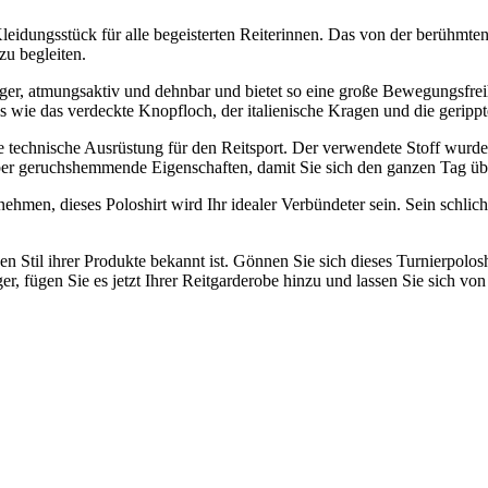
leidungsstück für alle begeisterten Reiterinnen. Das von der berühmte
zu begleiten.
 léger, atmungsaktiv und dehnbar und bietet so eine große Bewegungsfrei
ails wie das verdeckte Knopfloch, der italienische Kragen und die geri
ne technische Ausrüstung für den Reitsport. Der verwendete Stoff wurde 
über geruchshemmende Eigenschaften, damit Sie sich den ganzen Tag übe
nehmen, dieses Poloshirt wird Ihr idealer Verbündeter sein. Sein schlich
en Stil ihrer Produkte bekannt ist. Gönnen Sie sich dieses Turnierpolo
r, fügen Sie es jetzt Ihrer Reitgarderobe hinzu und lassen Sie sich vo