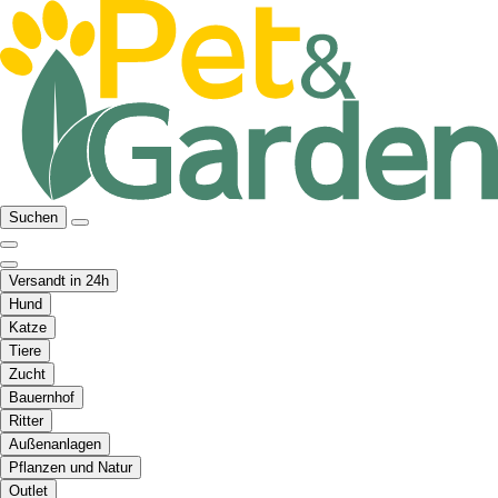
Suchen
Versandt in 24h
Hund
Katze
Tiere
Zucht
Bauernhof
Ritter
Außenanlagen
Pflanzen und Natur
Outlet