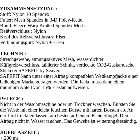
ZUSAMMENSETZUNG :
Stoff: Nylon 10 Spandex.
Futter: Mesh Spandex in 3-D Foley-Kette.
Bund: Fleece Warp Knitted Spandex Mesh.
Reißverschluss : Nylon
Kopf des Reißverschlusses: Eisen.
Verbindungsgurt: Nylon + Eisen
TECHNIK :
Stretchgewebe, atmungsaktives Mesh, wasserdichter
Käfigreißverschluss, taillierter Schnitt, verdeckte CO2-Gaskartusche,
Stickerei SAFEFIT by Seaver.
SAFEFIT kann unter einer Airbag-kompatiblen Wettkampfjacke einer
beliebigen Marke getragen werden. Die Jacke muss dann einen
minimum Anteil von 15% Elastan aufweisen.
PFLEGE :
Nicht in der Waschmaschine oder im Trockner waschen. Bürsten Sie
die Weste mit einer leicht feuchten Bürste mit harten Borsten ab. An
der Luft trocknen lassen, am besten auf einem Kleiderbügel. Den
Airbag nicht in Wasser tauchen. Das Gewebe ist witterungsbeständig.
AUFBLASZEIT :
< 200 ms