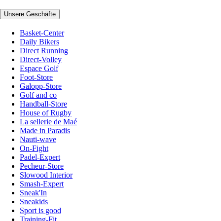
Unsere Geschäfte
Basket-Center
Daily Bikers
Direct Running
Direct-Volley
Espace Golf
Foot-Store
Galopp-Store
Golf and co
Handball-Store
House of Rugby
La sellerie de Maé
Made in Paradis
Nauti-wave
On-Fight
Padel-Expert
Pecheur-Store
Slowood Interior
Smash-Expert
Sneak'In
Sneakids
Sport is good
Training-Fit