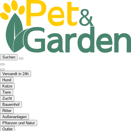
Suchen
Versandt in 24h
Hund
Katze
Tiere
Zucht
Bauernhof
Ritter
Außenanlagen
Pflanzen und Natur
Outlet