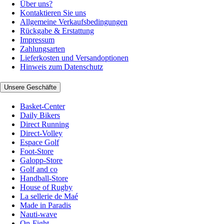
Über uns?
Kontaktieren Sie uns
Allgemeine Verkaufsbedingungen
Rückgabe & Erstattung
Impressum
Zahlungsarten
Lieferkosten und Versandoptionen
Hinweis zum Datenschutz
Unsere Geschäfte
Basket-Center
Daily Bikers
Direct Running
Direct-Volley
Espace Golf
Foot-Store
Galopp-Store
Golf and co
Handball-Store
House of Rugby
La sellerie de Maé
Made in Paradis
Nauti-wave
On-Fight