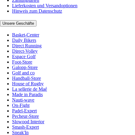
Zahlungsarten
Lieferkosten und Versandoptionen
Hinweis zum Datenschutz
Unsere Geschäfte
Basket-Center
Daily Bikers
Direct Running
Direct-Volley
Espace Golf
Foot-Store
Galopp-Store
Golf and co
Handball-Store
House of Rugby
La sellerie de Maé
Made in Paradis
Nauti-wave
On-Fight
Padel-Expert
Pecheur-Store
Slowood Interior
Smash-Expert
Sneak'In