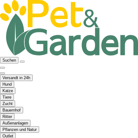
Suchen
Versandt in 24h
Hund
Katze
Tiere
Zucht
Bauernhof
Ritter
Außenanlagen
Pflanzen und Natur
Outlet