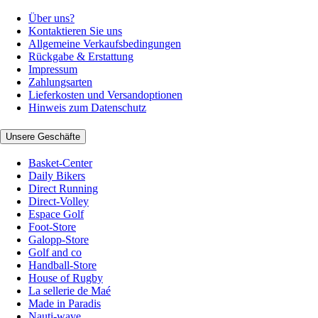
Über uns?
Kontaktieren Sie uns
Allgemeine Verkaufsbedingungen
Rückgabe & Erstattung
Impressum
Zahlungsarten
Lieferkosten und Versandoptionen
Hinweis zum Datenschutz
Unsere Geschäfte
Basket-Center
Daily Bikers
Direct Running
Direct-Volley
Espace Golf
Foot-Store
Galopp-Store
Golf and co
Handball-Store
House of Rugby
La sellerie de Maé
Made in Paradis
Nauti-wave