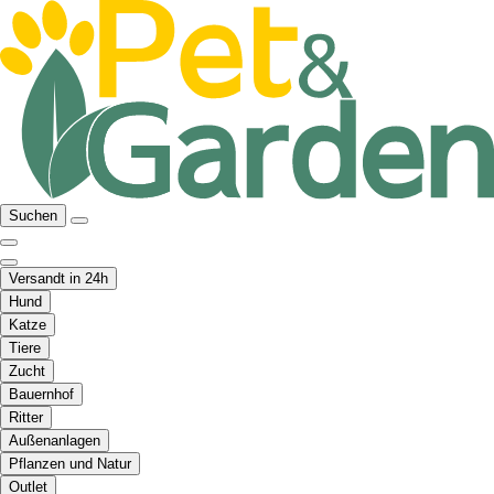
Suchen
Versandt in 24h
Hund
Katze
Tiere
Zucht
Bauernhof
Ritter
Außenanlagen
Pflanzen und Natur
Outlet