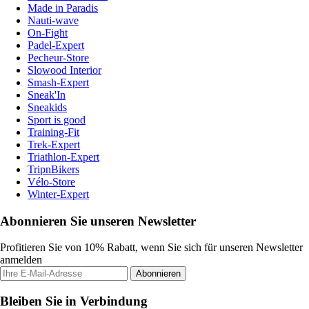
Made in Paradis
Nauti-wave
On-Fight
Padel-Expert
Pecheur-Store
Slowood Interior
Smash-Expert
Sneak'In
Sneakids
Sport is good
Training-Fit
Trek-Expert
Triathlon-Expert
TripnBikers
Vélo-Store
Winter-Expert
Abonnieren Sie unseren Newsletter
Profitieren Sie von 10% Rabatt, wenn Sie sich für unseren Newsletter
anmelden
Abonnieren
Bleiben Sie in Verbindung