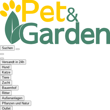
Suchen
Versandt in 24h
Hund
Katze
Tiere
Zucht
Bauernhof
Ritter
Außenanlagen
Pflanzen und Natur
Outlet