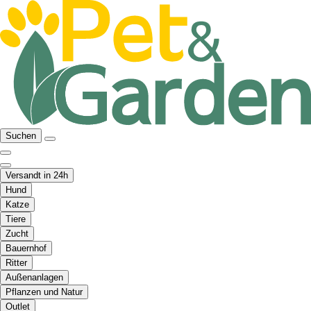
Suchen
Versandt in 24h
Hund
Katze
Tiere
Zucht
Bauernhof
Ritter
Außenanlagen
Pflanzen und Natur
Outlet