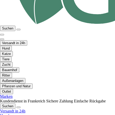
Suchen
Versandt in 24h
Hund
Katze
Tiere
Zucht
Bauernhof
Ritter
Außenanlagen
Pflanzen und Natur
Outlet
Marken
Kundendienst in Frankreich
Sichere Zahlung
Einfache Rückgabe
Suchen
Versandt in 24h