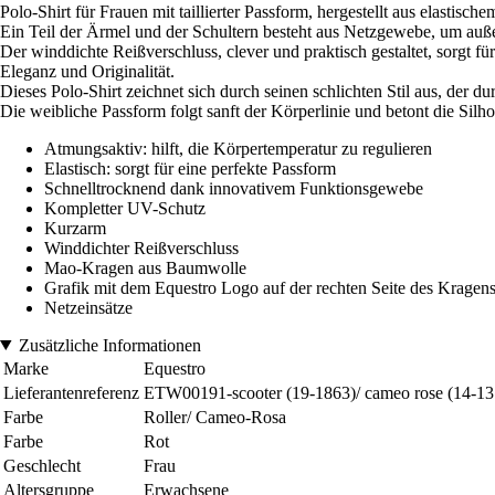
Polo-Shirt für Frauen mit taillierter Passform, hergestellt aus elastisc
Ein Teil der Ärmel und der Schultern besteht aus Netzgewebe, um au
Der winddichte Reißverschluss, clever und praktisch gestaltet, sorgt 
Eleganz und Originalität.
Dieses Polo-Shirt zeichnet sich durch seinen schlichten Stil aus, der d
Die weibliche Passform folgt sanft der Körperlinie und betont die Silho
Atmungsaktiv: hilft, die Körpertemperatur zu regulieren
Elastisch: sorgt für eine perfekte Passform
Schnelltrocknend dank innovativem Funktionsgewebe
Kompletter UV-Schutz
Kurzarm
Winddichter Reißverschluss
Mao-Kragen aus Baumwolle
Grafik mit dem Equestro Logo auf der rechten Seite des Kragen
Netzeinsätze
Zusätzliche Informationen
Marke
Equestro
Lieferantenreferenz
ETW00191-scooter (19-1863)/ cameo rose (14-13
Farbe
Roller/ Cameo-Rosa
Farbe
Rot
Geschlecht
Frau
Altersgruppe
Erwachsene