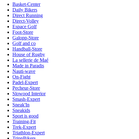
Basket-Center
Daily Bikers
Direct Running
Direct-Volley
Espace Golf
Foot-Store
Galopp-Store
Golf and co
Handball-Store
House of Rugby
La sellerie de Maé
Made in Paradis
Nauti-wave
On-Fight
Padel-Expert
Pecheur-Store
Slowood Interior
Smash-Expert
Sneak'In
Sneakids
Sport is good
Training-Fit
Trek-Expert
Triathlon-Expert
TripnBikers