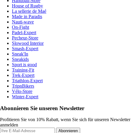
Handball-Store
House of Rugby
La sellerie de Maé
Made in Paradis
Nauti-wave
On-Fight
Padel-Expert
Pecheur-Store
Slowood Interior
Smash-Expert
Sneak'In
Sneakids
Sport is good
Training-Fit
Trek-Expert
Triathlon-Expert
TripnBikers
Vélo-Store
Winter-Expert
Abonnieren Sie unseren Newsletter
Profitieren Sie von 10% Rabatt, wenn Sie sich für unseren Newsletter
anmelden
Abonnieren