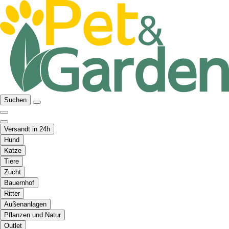
Suchen
Versandt in 24h
Hund
Katze
Tiere
Zucht
Bauernhof
Ritter
Außenanlagen
Pflanzen und Natur
Outlet