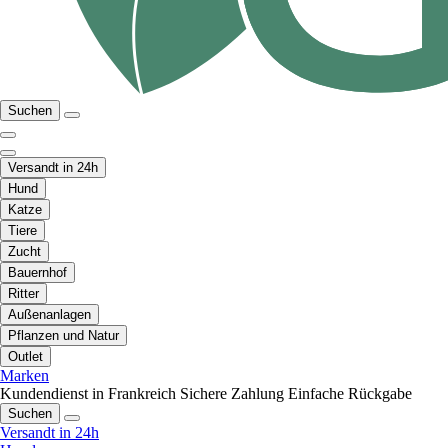
Suchen
Versandt in 24h
Hund
Katze
Tiere
Zucht
Bauernhof
Ritter
Außenanlagen
Pflanzen und Natur
Outlet
Marken
Kundendienst in Frankreich
Sichere Zahlung
Einfache Rückgabe
Suchen
Versandt in 24h