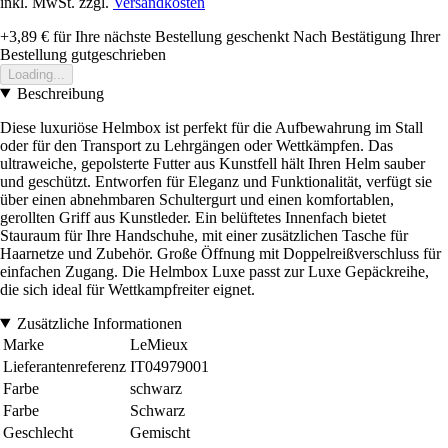
inkl. MwSt. zzgl.
Versandkosten
+3,89 €
für Ihre nächste Bestellung geschenkt
Nach Bestätigung Ihrer
Bestellung gutgeschrieben
Loading...
Beschreibung
Diese luxuriöse Helmbox ist perfekt für die Aufbewahrung im Stall
oder für den Transport zu Lehrgängen oder Wettkämpfen. Das
ultraweiche, gepolsterte Futter aus Kunstfell hält Ihren Helm sauber
und geschützt. Entworfen für Eleganz und Funktionalität, verfügt sie
über einen abnehmbaren Schultergurt und einen komfortablen,
gerollten Griff aus Kunstleder. Ein belüftetes Innenfach bietet
Stauraum für Ihre Handschuhe, mit einer zusätzlichen Tasche für
Haarnetze und Zubehör. Große Öffnung mit Doppelreißverschluss für
einfachen Zugang. Die Helmbox Luxe passt zur Luxe Gepäckreihe,
die sich ideal für Wettkampfreiter eignet.
Zusätzliche Informationen
Marke
LeMieux
Lieferantenreferenz
IT04979001
Farbe
schwarz
Farbe
Schwarz
Geschlecht
Gemischt