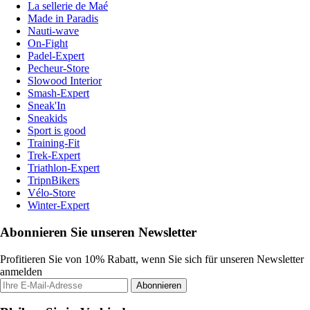
La sellerie de Maé
Made in Paradis
Nauti-wave
On-Fight
Padel-Expert
Pecheur-Store
Slowood Interior
Smash-Expert
Sneak'In
Sneakids
Sport is good
Training-Fit
Trek-Expert
Triathlon-Expert
TripnBikers
Vélo-Store
Winter-Expert
Abonnieren Sie unseren Newsletter
Profitieren Sie von 10% Rabatt, wenn Sie sich für unseren Newsletter
anmelden
Abonnieren