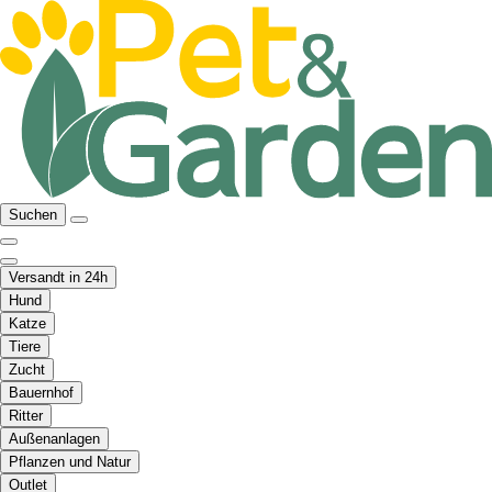
Suchen
Versandt in 24h
Hund
Katze
Tiere
Zucht
Bauernhof
Ritter
Außenanlagen
Pflanzen und Natur
Outlet