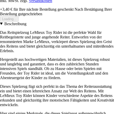
inkl. MwSt. zzgl.
Versandkosten
+3,40 €
für Ihre nächste Bestellung geschenkt
Nach Bestätigung Ihrer
Bestellung gutgeschrieben
Loading...
Beschreibung
Das Reitspielzeug LeMieux Toy Rider ist die perfekte Wahl für
Reitbegeisterte und junge angehende Reiter. Entworfen von der
renommierten Marke LeMieux, verkörpert dieses Spielzeug den Geist
des Reitens und bietet gleichzeitig ein unterhaltsames und mitreißendes
Erlebnis.
Hergestellt aus hochwertigen Materialien, ist dieses Spielzeug robust
und langlebig und garantiert, dass es den zahlreichen Stunden
intensiven Spiels standhält. Ob zu Hause oder beim Spielen mit
Freunden, der Toy Rider ist ideal, um die Vorstellungskraft und den
Abenteuergeist der Kinder zu fördern.
Dieses Spielzeug fügt sich perfekt in das Thema der Reiterausstattung
ein und bietet einen lehrreichen Ansatz zur Welt des Reitens. Mit
LeMieux Toy Rider können Kinder verschiedene Aspekte des Reitens
erkunden und gleichzeitig ihre motorischen Fähigkeiten und Kreativität
entwickeln.
Hier sind einige Merkmale, die dieses Spielzeug außergewöhnlich