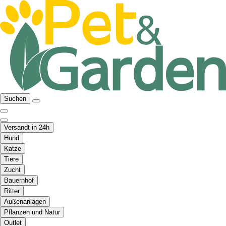
Suchen
Versandt in 24h
Hund
Katze
Tiere
Zucht
Bauernhof
Ritter
Außenanlagen
Pflanzen und Natur
Outlet