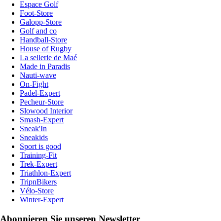
Espace Golf
Foot-Store
Galopp-Store
Golf and co
Handball-Store
House of Rugby
La sellerie de Maé
Made in Paradis
Nauti-wave
On-Fight
Padel-Expert
Pecheur-Store
Slowood Interior
Smash-Expert
Sneak'In
Sneakids
Sport is good
Training-Fit
Trek-Expert
Triathlon-Expert
TripnBikers
Vélo-Store
Winter-Expert
Abonnieren Sie unseren Newsletter