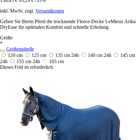
138,45 €
93,29 €
-33%
inkl. MwSt. zzgl.
Versandkosten
Geben Sie Ihrem Pferd die trocknende Fleece-Decke LeMieux Arika
DryEase für optimalen Komfort und schnelle Erholung.
Größe
*
Größentabelle
120 cm
125 cm
135 cm
24h
140 cm
24h
145 cm
24h
155 cm
24h
165 cm
Dieses Feld ist erforderlich