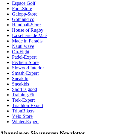
Espace Golf
Foot-Store
Galopp-Store
Golf and co
Handball-Store
House of Rugby
La sellerie de Maé
Made in Paradis
Nauti-wave
On-Fight
Padel-Expert
Pecheur-Store
Slowood Interior
Smash-Expert
Sneak'In
Sneakids
Sport is good
Training-Fit
Trek-Expert
Triathlon-Expert
TripnBikers
Vélo-Store
Winter-Expert
Abonnieren Sie unseren Newsletter