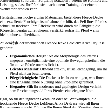
Anstrengung zu fördern. Sorgfältig konzipiert, vereint sie Komfort und
Leistung, sodass Ihr Pferd sich nach einem Training oder einem
Wettkampf erholen kann.
Hergestellt aus hochwertigen Materialien, bietet diese Fleece-Decke
eine exzellente Feuchtigkeitsaufnahme, die hilft, das Fell Ihres Pferdes
schnell zu trocknen. Ihre Effektivität wird durch die Fähigkeit, die
Körpertemperatur zu regulieren, verstärkt, sodass Ihr Pferd warm
bleibt, ohne zu überhitzen.
Zu den特点 der trocknenden Fleece-Decke LeMieux Arika DryEase
gehören:
Ergonomisches Design:
An die Morphologie des Pferdes
angepasst, ermöglicht sie eine optimale Bewegungsfreiheit, die
für aktive Pferde unerlässlich ist.
Leichtes Material:
Obwohl effektiv, ist sie leicht genug, um Ihr
Pferd nicht zu beschweren.
Pflegeleichtigkeit:
Die Decke ist leicht zu reinigen, was Ihnen
eine langanhaltende Nutzung ohne Probleme garantiert.
Eleganter Stil:
Ihr modernes und gepflegtes Design verleiht
dem Erscheinungsbild Ihres Pferdes eine elegante Note.
Egal, ob für den täglichen Gebrauch oder bei Wettkämpfen, die
trocknende Fleece-Decke LeMieux Arika DryEase wird all Ihren
Erwartungen gerecht. Gönnen Sie Ihrem Pferd den Komfort, den es