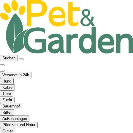
Suchen
Versandt in 24h
Hund
Katze
Tiere
Zucht
Bauernhof
Ritter
Außenanlagen
Pflanzen und Natur
Outlet