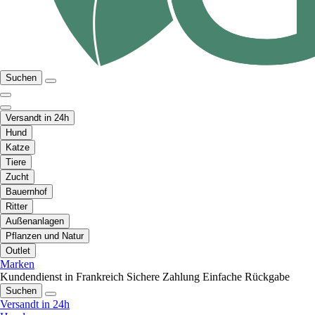
Suchen
Versandt in 24h
Hund
Katze
Tiere
Zucht
Bauernhof
Ritter
Außenanlagen
Pflanzen und Natur
Outlet
Marken
Kundendienst in Frankreich
Sichere Zahlung
Einfache Rückgabe
Suchen
Versandt in 24h