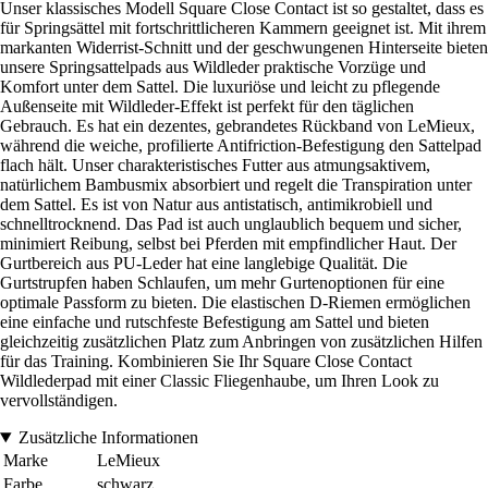
Unser klassisches Modell Square Close Contact ist so gestaltet, dass es
für Springsättel mit fortschrittlicheren Kammern geeignet ist. Mit ihrem
markanten Widerrist-Schnitt und der geschwungenen Hinterseite bieten
unsere Springsattelpads aus Wildleder praktische Vorzüge und
Komfort unter dem Sattel. Die luxuriöse und leicht zu pflegende
Außenseite mit Wildleder-Effekt ist perfekt für den täglichen
Gebrauch. Es hat ein dezentes, gebrandetes Rückband von LeMieux,
während die weiche, profilierte Antifriction-Befestigung den Sattelpad
flach hält. Unser charakteristisches Futter aus atmungsaktivem,
natürlichem Bambusmix absorbiert und regelt die Transpiration unter
dem Sattel. Es ist von Natur aus antistatisch, antimikrobiell und
schnelltrocknend. Das Pad ist auch unglaublich bequem und sicher,
minimiert Reibung, selbst bei Pferden mit empfindlicher Haut. Der
Gurtbereich aus PU-Leder hat eine langlebige Qualität. Die
Gurtstrupfen haben Schlaufen, um mehr Gurtenoptionen für eine
optimale Passform zu bieten. Die elastischen D-Riemen ermöglichen
eine einfache und rutschfeste Befestigung am Sattel und bieten
gleichzeitig zusätzlichen Platz zum Anbringen von zusätzlichen Hilfen
für das Training. Kombinieren Sie Ihr Square Close Contact
Wildlederpad mit einer Classic Fliegenhaube, um Ihren Look zu
vervollständigen.
Zusätzliche Informationen
Marke
LeMieux
Farbe
schwarz