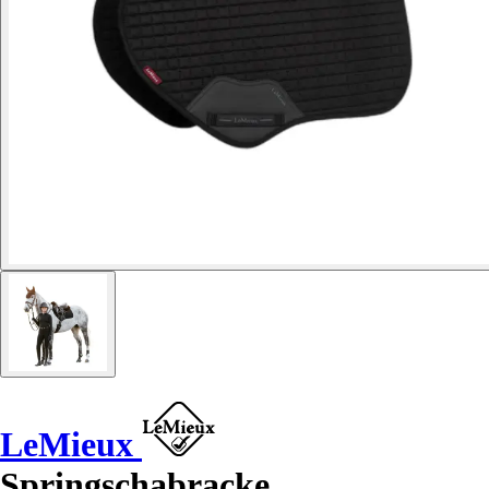
LeMieux
Springschabracke