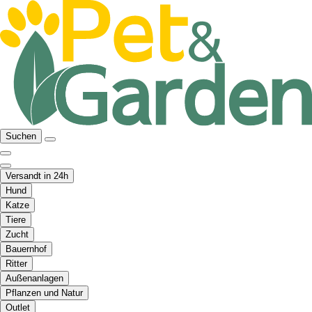
Suchen
Versandt in 24h
Hund
Katze
Tiere
Zucht
Bauernhof
Ritter
Außenanlagen
Pflanzen und Natur
Outlet