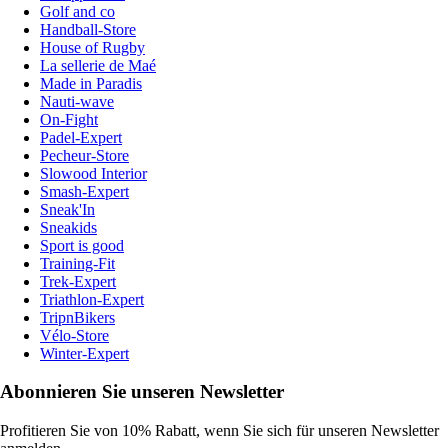
Golf and co
Handball-Store
House of Rugby
La sellerie de Maé
Made in Paradis
Nauti-wave
On-Fight
Padel-Expert
Pecheur-Store
Slowood Interior
Smash-Expert
Sneak'In
Sneakids
Sport is good
Training-Fit
Trek-Expert
Triathlon-Expert
TripnBikers
Vélo-Store
Winter-Expert
Abonnieren Sie unseren Newsletter
Profitieren Sie von 10% Rabatt, wenn Sie sich für unseren Newsletter