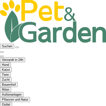
Suchen
Versandt in 24h
Hund
Katze
Tiere
Zucht
Bauernhof
Ritter
Außenanlagen
Pflanzen und Natur
Outlet