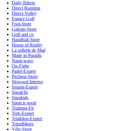
Daily Bikers
Direct Running
Direct-Volley
Espace Golf
Foot-Store
Galopp-Store
Golf and co
Handball-Store
House of Rugby
La sellerie de Maé
Made in Paradis
Nauti-wave
On-Fight
Padel-Expert
Pecheur-Store
Slowood Interior
Smash-Expert
Sneak'In
Sneakids
Sport is good
Training-Fit
Trek-Expert
Triathlon-Expert
TripnBikers
Vélo-Store