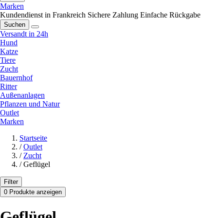
Marken
Kundendienst in Frankreich
Sichere Zahlung
Einfache Rückgabe
Suchen
Versandt in 24h
Hund
Katze
Tiere
Zucht
Bauernhof
Ritter
Außenanlagen
Pflanzen und Natur
Outlet
Marken
Startseite
/
Outlet
/
Zucht
/
Geflügel
Filter
0 Produkte anzeigen
Geflügel