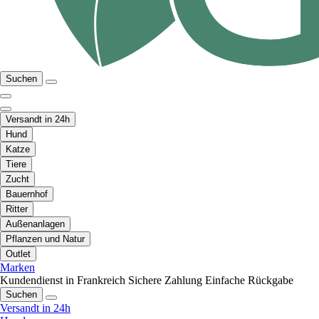
Suchen
Versandt in 24h
Hund
Katze
Tiere
Zucht
Bauernhof
Ritter
Außenanlagen
Pflanzen und Natur
Outlet
Marken
Kundendienst in Frankreich
Sichere Zahlung
Einfache Rückgabe
Suchen
Versandt in 24h