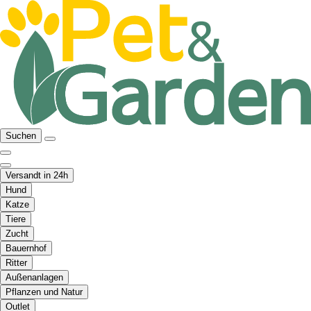
Suchen
Versandt in 24h
Hund
Katze
Tiere
Zucht
Bauernhof
Ritter
Außenanlagen
Pflanzen und Natur
Outlet