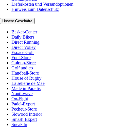
Lieferkosten und Versandoptionen
Hinweis zum Datenschutz
Unsere Geschäfte
Basket-Center
Daily Bikers
Direct Running
Direct-Volley
Espace Golf
Foot-Store
Galopp-Store
Golf and co
Handball-Store
House of Rugby
La sellerie de Maé
Made in Paradis
Nauti-wave
On-Fight
Padel-Expert
Pecheur-Store
Slowood Interior
Smash-Expert
Sneak'In