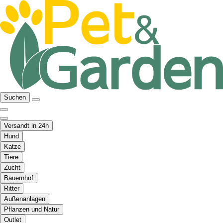
Suchen
Versandt in 24h
Hund
Katze
Tiere
Zucht
Bauernhof
Ritter
Außenanlagen
Pflanzen und Natur
Outlet