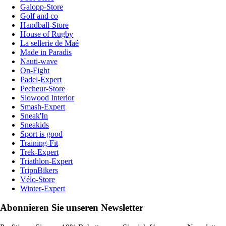
Galopp-Store
Golf and co
Handball-Store
House of Rugby
La sellerie de Maé
Made in Paradis
Nauti-wave
On-Fight
Padel-Expert
Pecheur-Store
Slowood Interior
Smash-Expert
Sneak'In
Sneakids
Sport is good
Training-Fit
Trek-Expert
Triathlon-Expert
TripnBikers
Vélo-Store
Winter-Expert
Abonnieren Sie unseren Newsletter