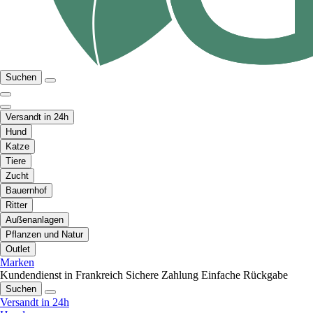
Suchen
Versandt in 24h
Hund
Katze
Tiere
Zucht
Bauernhof
Ritter
Außenanlagen
Pflanzen und Natur
Outlet
Marken
Kundendienst in Frankreich
Sichere Zahlung
Einfache Rückgabe
Suchen
Versandt in 24h