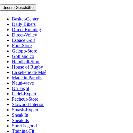
Unsere Geschäfte
Basket-Center
Daily Bikers
Direct Running
Direct-Volley
Espace Golf
Foot-Store
Galopp-Store
Golf and co
Handball-Store
House of Rugby
La sellerie de Maé
Made in Paradis
Nauti-wave
On-Fight
Padel-Expert
Pecheur-Store
Slowood Interior
Smash-Expert
Sneak'In
Sneakids
Sport is good
Training-Fit