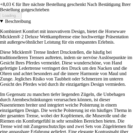
+8,03 €
für Ihre nächste Bestellung geschenkt
Nach Bestätigung Ihrer
Bestellung gutgeschrieben
Loading...
Beschreibung
Kombiniert Komfort mit innovativem Design, bietet die Horseware
Micklem® 2 Deluxe Wettkampftrense eine hochwertige Präsentation
mit außergewöhnlicher Leistung für ein entspanntes Erlebnis.
Diese Micklem® Trense lindert Druckstellen, die häufig bei
traditionelleren Trensen auftreten, indem sie nervöse Auslösepunkte im
Gesicht Ihres Pferdes vermeidet. Diese wunderschöne, von Hand
gefertigte Ledertrense verringert den Druck um den Nacken und die
Ohren und achtet besonders auf die innere Harmonie von Maul und
Zunge. Jegliches Risiko von Taubheit oder Schmerzen im unteren
Gesicht des Pferdes wird durch ihr einzigartiges Design vermieden.
Im Gegensatz zu manchen tiefer liegenden Zügeln, die Unbehagen
durch Atembeschränkungen verursachen können, ist dieser
Nasenriemen breiter und integriert weiche Polsterung in einem
einzigartigen Design. Die weiche Polsterung ist ein häufiges Thema in
der gesamten Trense, wobei der Kopfriemen, die Muserolle und die
Riemen ein Komfortgefühl in sehr sensiblen Bereichen bieten. Die
Trense wird mit Zungenschutzclips und zwei Sets von Zügelriemen für
eine anpassbare Erfahrung geliefert. Eine elegante Kontrastnaht über