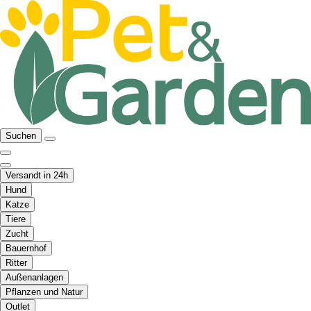
Suchen
Versandt in 24h
Hund
Katze
Tiere
Zucht
Bauernhof
Ritter
Außenanlagen
Pflanzen und Natur
Outlet