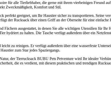
soire für alle Tierliebhaber, die gerne mit ihrem vierbeinigen Freun
rfekt Zweckmäßigkeit, Komfort und Stil.
k perfekt geeignet, um Ihr Haustier sicher zu transportieren. Seine ve
ügt der Rucksack über einen Griff an der Oberseite für eine einfache
 Fächern ausgestattet, in denen Sie alle wichtigen Utensilien für Ihr 
er hydriert zu halten. Die Tasche verfügt außerdem über ein Netzfenste
d leicht zu reinigen. Er verfügt außerdem über eine wasserfeste Unterse
Haustier zum Star jedes Spaziergangs.
 Natur, der Tierrucksack BUBU Pets Petventure wird Ihr idealer Verbün
icherheit, die es verdient, mit diesem praktischen und trendigen Ruck