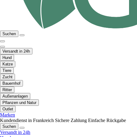
Suchen
Versandt in 24h
Hund
Katze
Tiere
Zucht
Bauernhof
Ritter
Außenanlagen
Pflanzen und Natur
Outlet
Marken
Kundendienst in Frankreich
Sichere Zahlung
Einfache Rückgabe
Suchen
Versandt in 24h