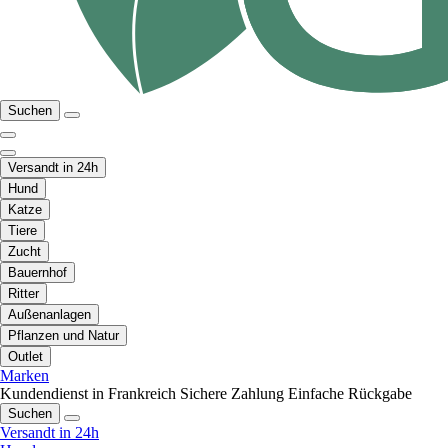
Suchen
Versandt in 24h
Hund
Katze
Tiere
Zucht
Bauernhof
Ritter
Außenanlagen
Pflanzen und Natur
Outlet
Marken
Kundendienst in Frankreich
Sichere Zahlung
Einfache Rückgabe
Suchen
Versandt in 24h