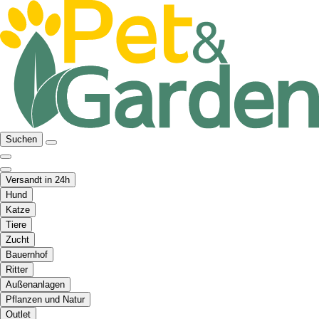
Suchen
Versandt in 24h
Hund
Katze
Tiere
Zucht
Bauernhof
Ritter
Außenanlagen
Pflanzen und Natur
Outlet