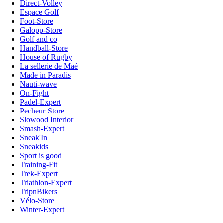
Direct-Volley
Espace Golf
Foot-Store
Galopp-Store
Golf and co
Handball-Store
House of Rugby
La sellerie de Maé
Made in Paradis
Nauti-wave
On-Fight
Padel-Expert
Pecheur-Store
Slowood Interior
Smash-Expert
Sneak'In
Sneakids
Sport is good
Training-Fit
Trek-Expert
Triathlon-Expert
TripnBikers
Vélo-Store
Winter-Expert