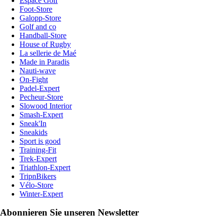
Espace Golf
Foot-Store
Galopp-Store
Golf and co
Handball-Store
House of Rugby
La sellerie de Maé
Made in Paradis
Nauti-wave
On-Fight
Padel-Expert
Pecheur-Store
Slowood Interior
Smash-Expert
Sneak'In
Sneakids
Sport is good
Training-Fit
Trek-Expert
Triathlon-Expert
TripnBikers
Vélo-Store
Winter-Expert
Abonnieren Sie unseren Newsletter