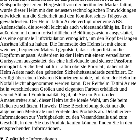
Reitsportbegeisterten. Hergestellt von der berühmten Marke Tattini,
wurde dieser Helm mit den neuesten technologischen Entwicklungen
entwickelt, um die Sicherheit und den Komfort seines Trägers zu
gewährleisten. Der Helm Tattini Ariete verfügt über eine ABS-
Außenschale, die sowohl leicht als auch widerstandsfähig ist. Er ist
außerdem mit einem fortschrittlichen Belüftungssystem ausgestattet,
das eine optimale Luftzirkulation ermöglicht, um den Kopf bei langen
Ausritten kühl zu halten. Die Innenseite des Helms ist mit einem
weichen, bequemen Material gepolstert, das sich perfekt an die
Kopfform anpasst. Außerdem ist der Helm mit einem verstellbaren
Gurtsystem ausgestattet, das eine individuelle und sichere Passform
ermöglicht. Sicherheit hat für Tattini oberste Priorität , daher ist der
Helm Ariete nach den geltenden Sicherheitsstandards zertifiziert. Er
verfügt über einen lösbaren Kinnriemen rapide, mit dem der Helm im
Notfall leicht abgenommen werden kann. Der Reithelm Tattini Ariete
ist in verschiedenen Größen und eleganten Farben erhältlich und
vereint Stil und Funktionalität. Egal, ob Sie ein Profi- oder
Amateurreiter sind, dieser Helm ist die ideale Wahl, um Sie beim
Reiten zu schützen. Hinweis: Diese Beschreibung deckt nur die
allgemeinen Merkmale und Vorteile des Produkts ab. Detailliertere
Informationen zur Verfügbarkeit, zu den Versanddetails und zum
Geschäft, in dem Sie das Produkt kaufen können, finden Sie in den
entsprechenden Informationen.
Zusätzliche Informationen