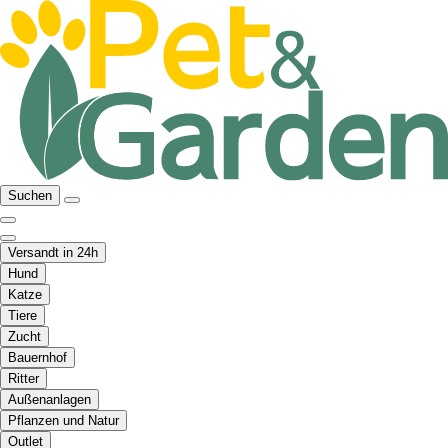
Suchen
Versandt in 24h
Hund
Katze
Tiere
Zucht
Bauernhof
Ritter
Außenanlagen
Pflanzen und Natur
Outlet